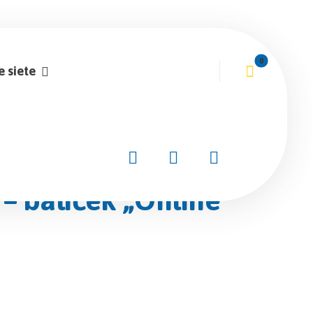
e siete
– balíček „Online“