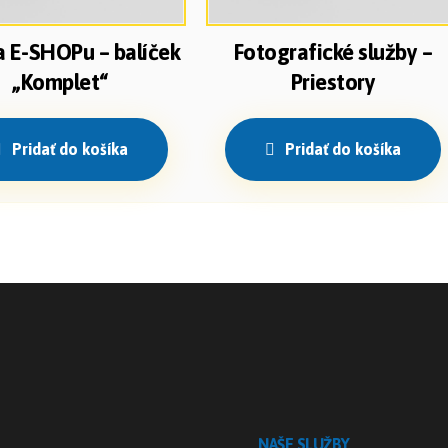
 E-SHOPu – balíček
Fotografické služby –
„Komplet“
Priestory
Pridať do košíka
Pridať do košíka
NAŠE SLUŽBY