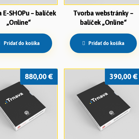
 E-SHOPu – balíček
Tvorba webstránky –
„Online“
balíček „Online“
Pridať do košíka
Pridať do košíka
880,00
€
390,00
€