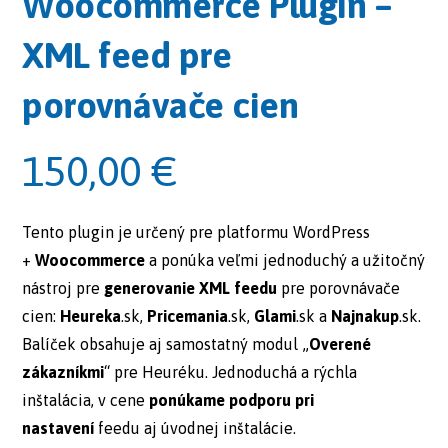
Woocommerce Plugin –
XML feed pre
porovnávače cien
150,00
€
Tento plugin je určený pre platformu WordPress
+
Woocommerce
a ponúka veľmi jednoduchý a užitočný
nástroj pre
generovanie XML feedu
pre porovnávače
cien:
Heureka
.sk,
Pricemania
.sk,
Glami
.sk a
Najnakup
.sk.
Balíček obsahuje aj samostatný modul „
Overené
zákazníkmi
“ pre Heuréku. Jednoduchá a rýchla
inštalácia, v cene
ponúkame podporu pri
nastavení
feedu aj úvodnej inštalácie.