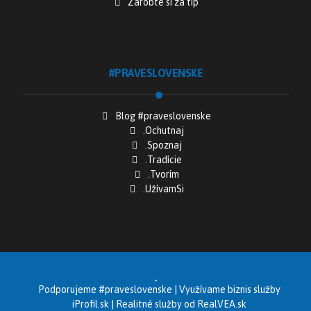
Zarobte si za tip
#PRAVESLOVENSKE
Blog #praveslovenske
.Ochutnaj
.Spoznaj
.Tradície
.Tvorím
.UžívamSi
Podporujeme
#praveslovenske
| Využívame biznis služby
iProfil.sk
| Realitné služby od
RealVEA.sk